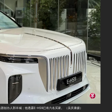
s集团创办人郭丰城；他透露E-HS9已有六名买家。 （吴庆康摄）