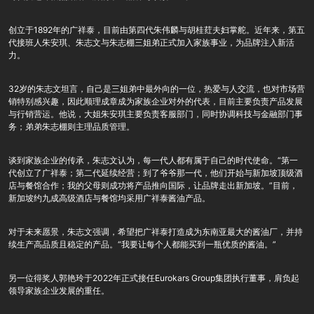
创立于1892年的广祥泰，目前由第四代朱伟麟与胡桂荭夫妇掌舵。近年来，第五
代接班人朱安琪、朱志文与朱志棚三姐弟正式加入家族事业，为品牌注入新活
力。
32岁的朱志文坦言，自己是三姐弟中最外向的一位，热爱与人交流，也对市场营
销特别感兴趣，因此顺理成章成为家族企业对外的代表，目前主要负责产品发展
与行销营运。他说，大姐朱安琪主要负责客服部门，同时协调科技与金融部门事
务；弟弟朱志棚则主理品质管理。
谈到家族企业的传承，朱志文认为，每一代人都有属于自己的时代使命。“第一
代创立了广祥泰；第二代延续经营；到了爷爷那一代，他们开始与新加坡顶级酒
店与餐馆合作；我的父母则成功将产品推向国际，让品牌走出新加坡。”目前，
新加坡约九成高级酒店与餐馆均采用广祥泰酱油产品。
对于未来愿景，朱志文强调，希望把广祥泰打造成为东南亚最大的酱油厂，并持
续生产高品质且稳定的产品。“我要让每个人都能买到一瓶优质的酱油。”
另一位得奖人郭艳玲于2022年正式接任Eurokars Group集团执行董事，肩负起
领导家族企业发展的重任。