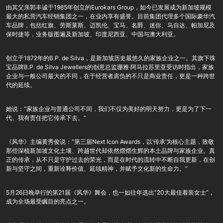
由其父亲郭丰诚于1985年创立的Eurokars Group，如今已发展成为新加坡规模
最大的私营汽车经销集团之一，在业内享有盛誉。目前集团代理多个国际豪华汽
车品牌，包括红旗、劳斯莱斯、迈凯伦、宝马、名爵、迷你、马自达、帕加尼及
保时捷等，业务版图遍及新加坡、印度尼西亚、中国与澳大利亚。
创立于1872年的B.P. de Silva，是新加坡历史最悠久的家族企业之一。其旗下珠
宝品牌B.P. de Silva Jewellers的创意总监珊雅·阿马拉苏里亚受访时指出，家族
企业与一般公司最大的不同，在于经营者肩负的不只是商业责任，更是一种跨世
代的延续。
她说：“家族企业与普通公司不同，我们不仅为美好的明天努力，更是为了下一
代。我有责任把它传承下去。”
《风华》主编黄秀俊说：“第三届Next Icon Awards，以‘传承’为核心主题，致敬
那些深植新加坡文化土壤、跨越世代却依然熠熠生辉的本土品牌与家族企业。真
正的传承，从不只是守护过去的荣光，而是在时代的流转中不断自我更新，在创
新与坚守之间，重新诠释价值、延续精神，并赋予文化新的生命力。”
5月26日晚举行的第21届《风华》舞会，也一如往年选出“20大最佳着装女士”，
成为全场最受瞩目的亮点之一。